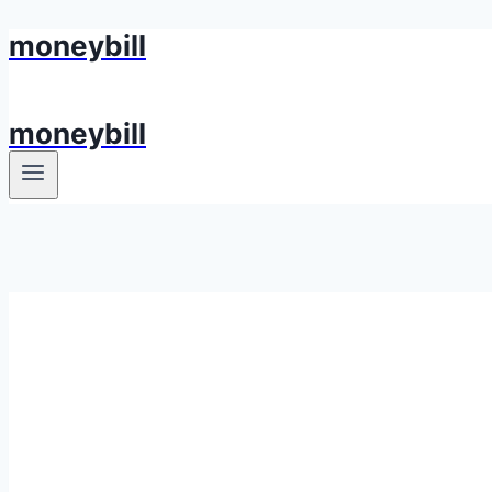
moneybill
Skip
to
content
moneybill